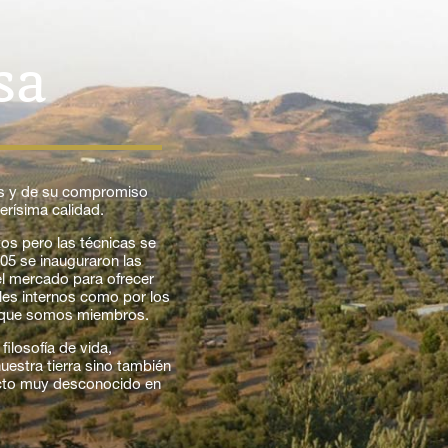
sa
ios y de su compromiso
erísima calidad.
os pero las técnicas se
005 se inauguraron las
el mercado para ofrecer
oles internos como por los
la que somos miembros.
ilosofía de vida,
uestra tierra sino también
ucto muy desconocido en