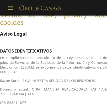
Skip
to
main
Terms of use, privacy and
content
cookies
Aviso Legal
DATOS IDENTIFICATIVOS
En cumplimiento del artículo 10 de la Ley 34/2002, de 11 de
julio, de Servicios de la Sociedad de la Información y Comercio
Electrónico (LSSI-CE) se exponen los datos identificativos de LA
EMPRESA:
Razón Social: S.C.A. NUESTRA SEÑORA DE LOS REMEDIOS
Domicilio Social: CTRA. MANCHA REAL-CAZORLA KM 17.4,
23530 JIMENA (JAEN)
CIF: F23011877