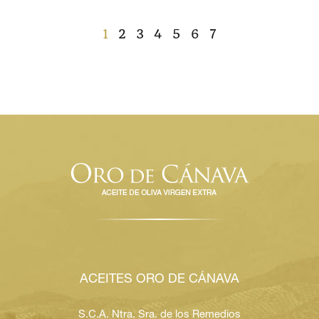
Current
1
Page
2
Page
3
Page
4
Page
5
Page
6
Page
7
page
PAGINATION
ACEITES ORO DE CÁNAVA
S.C.A. Ntra. Sra. de los Remedios